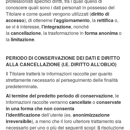
professionisti specifici diritti, tra i quali quello di
conoscere quali sono i dati personali in possesso del
Titolare e come questi vengono utilizzati (
diritto di
accesso
), di ottenerne
l’aggiornamento
, la
rettifica
o,
se vi è interesse,
l’integrazione
, nonché
la
cancellazione
, la trasformazione in
forma anonima
o
la
limitazione
.
PERIODO DI CONSERVAZIONE DEI DATI E DIRITTO
ALLA CANCELLAZIONE (I.E. DIRITTO ALL’OBLIO)
Il Titolare tratterà le informazioni raccolte per quanto
strettamente necessario al perseguimento delle finalità
predeterminate
.
Al termine del predetto periodo di conservazione
, le
informazioni raccolte verranno
cancellate
o
conservate
in una forma che non consenta
l’identificazione
dell’utente (es.
anonimizzazione
irreversibile
), a meno che il loro ulteriore trattamento sia
necessario per uno o più dei seguenti scopi:
i)
risoluzione