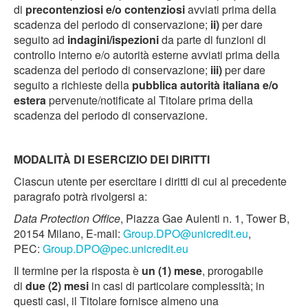
di
precontenziosi e/o contenziosi
avviati prima della
scadenza del periodo di conservazione;
ii)
per dare
seguito ad
indagini/ispezioni
da parte di funzioni di
controllo interno e/o autorità esterne avviati prima della
scadenza del periodo di conservazione;
iii)
per dare
seguito a richieste della
pubblica autorità italiana e/o
estera
pervenute/notificate al Titolare prima della
scadenza del periodo di conservazione.
MODALITÀ DI ESERCIZIO DEI DIRITTI
Ciascun utente per esercitare i diritti di cui al precedente
paragrafo potrà rivolgersi a:
Data Protection Office
, Piazza Gae Aulenti n. 1, Tower B,
20154 Milano, E-mail:
Group.DPO@unicredit.eu
,
PEC:
Group.DPO@pec.unicredit.eu
Il termine per la risposta è
un (1) mese
, prorogabile
di
due (2) mesi
in casi di particolare complessità; in
questi casi, il Titolare fornisce almeno una