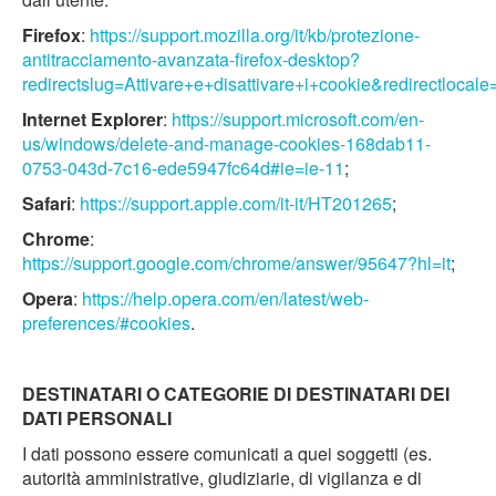
Firefox
:
https://support.mozilla.org/it/kb/protezione-
antitracciamento-avanzata-firefox-desktop?
redirectslug=Attivare+e+disattivare+i+cookie&redirectlocale=
Internet Explorer
:
https://support.microsoft.com/en-
us/windows/delete-and-manage-cookies-168dab11-
0753-043d-7c16-ede5947fc64d#ie=ie-11
;
Safari
:
https://support.apple.com/it-it/HT201265
;
Chrome
:
https://support.google.com/chrome/answer/95647?hl=it
;
Opera
:
https://help.opera.com/en/latest/web-
preferences/#cookies
.
DESTINATARI O CATEGORIE DI DESTINATARI DEI
DATI PERSONALI
I dati possono essere comunicati a quei soggetti (es.
autorità amministrative, giudiziarie, di vigilanza e di